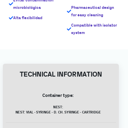
Evitar contaminación
microbiológica
Pharmaceutical design
for easy cleaning
Alta flexibilidad
Compatible with isolator
system
TECHNICAL INFORMATION
Container type:
NEST:
NEST: VIAL - SYRINGE - D. CH. SYRINGE - CARTRIDGE