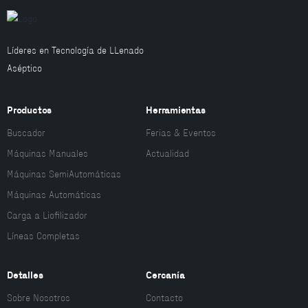
Líderes en Tecnología de LLenado
Aséptico
Productos
Herramientas
Buscador
Ferias & Eventos
Máquinas Manuales
Actualidad
Máquinas SemiAutomáticas
Máquinas Automáticas
Carga a Liofilizador
Líneas Completas
Detalles
Cercanía
Sobre Nosotros
Contacto