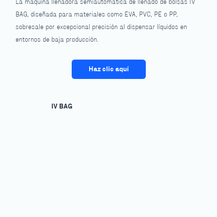
La máquina llenadora semiautomática de llenado de bolsas IV
BAG, diseñada para materiales como EVA, PVC, PE o PP,
sobresale por excepcional precisión al dispensar líquidos en
entornos de baja producción.
Haz clic aquí
IV BAG