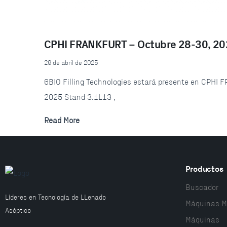
CPHI FRANKFURT – Octubre 28-30, 2
29 de abril de 2025
6BIO Filling Technologies estará presente en CPHI
2025 Stand 3.1L13 ,
Read More
Productos
Buscador
Líderes en Tecnología de LLenado
Máquinas M
Aséptico
Máquinas