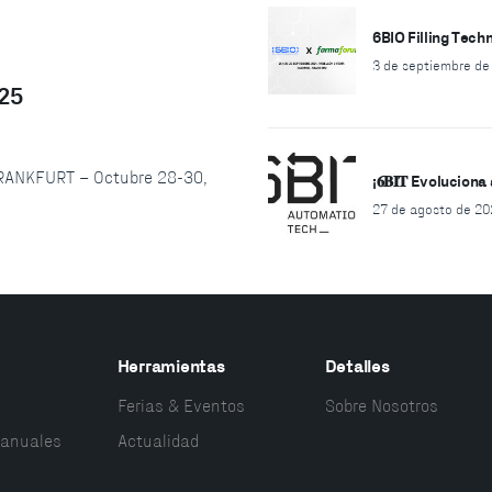
6BIO Filling Tec
3 de septiembre de
025
 FRANKFURT – Octubre 28-30,
¡𝟔𝐁𝐈𝐓 Evolucion
27 de agosto de 20
Herramientas
Detalles
Ferias & Eventos
Sobre Nosotros
anuales
Actualidad