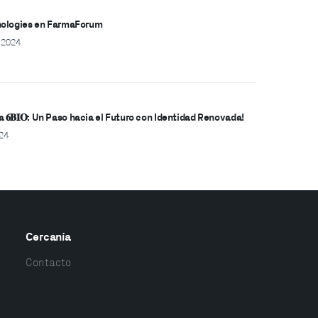
hnologies en FarmaForum
 2024
a a 𝟔𝐁𝐈𝐎: Un Paso hacia el Futuro con Identidad Renovada!
24
Cercanía
Contacto