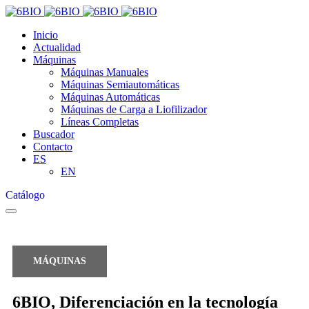
Inicio
Actualidad
Máquinas
Máquinas Manuales
Máquinas Semiautomáticas
Máquinas Automáticas
Máquinas de Carga a Liofilizador
Líneas Completas
Buscador
Contacto
ES
EN
Catálogo
MÁQUINAS
6BIO, Diferenciación en la tecnología