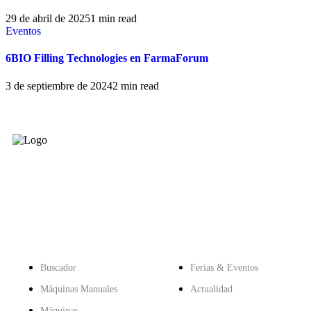
29 de abril de 2025
1 min read
Eventos
6BIO Filling Technologies en FarmaForum
3 de septiembre de 2024
2 min read
Líderes en Tecnología de LLenado
Aséptico
Productos
Herramientas
Buscador
Ferias & Eventos
Máquinas Manuales
Actualidad
Máquinas