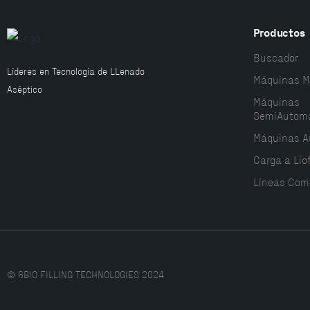
Productos
Buscador
Líderes en Tecnología de LLenado
Máquinas M
Aséptico
Máquinas
SemiAutomá
Máquinas A
Carga a Liof
Líneas Com
© 6BIO FILLING TECHNOLOGIES 2024