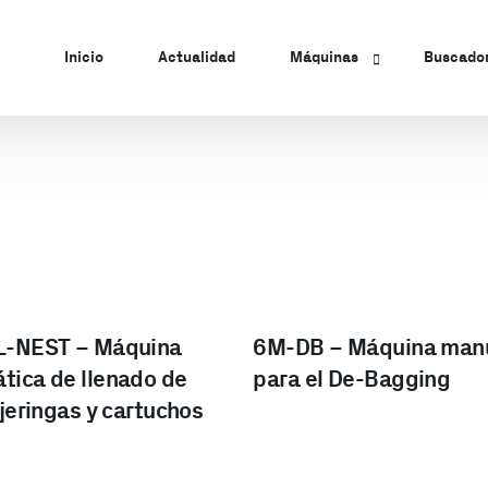
Inicio
Actualidad
Máquinas
Buscado
Máquinas Manuales
Máquinas Semiautomáticas
Máquinas Automáticas
Máquinas de Carga a Liofili
Líneas Completas
L-NEST – Máquina
6M-DB – Máquina man
tica de llenado de
para el De-Bagging
 jeringas y cartuchos