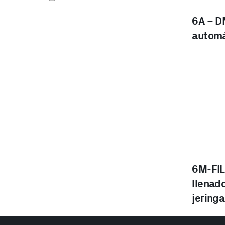
6A – D
automá
6M-FIL
llenado
jering