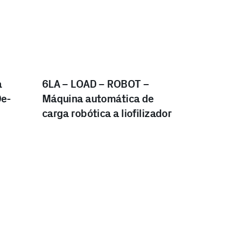
a
6LA – LOAD – ROBOT –
De-
Máquina automática de
carga robótica a liofilizador