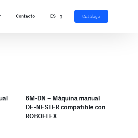
r
Contacto
ES
Catálogo
EN
zador
ual
6M-DN – Máquina manual
DE-NESTER compatible con
ROBOFLEX