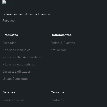
Líderes en Tecnología de LLenado
Aséptico
Productos
Herramientas
Buscador
Ferias & Eventos
Máquinas Manuales
Actualidad
Máquinas SemiAutomáticas
Máquinas Automáticas
Carga a Liofilizador
Líneas Completas
Detalles
Cercanía
Sobre Nosotros
Contacto